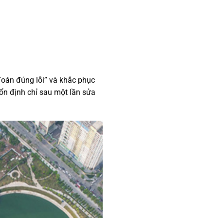
“đoán đúng lỗi” và khắc phục
h ổn định chỉ sau một lần sửa