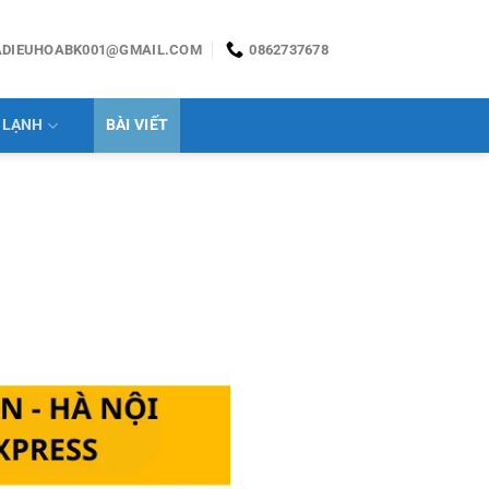
ADIEUHOABK001@GMAIL.COM
0862737678
 LẠNH
BÀI VIẾT