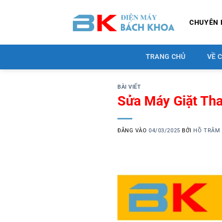
Bỏ
qua
CHUYÊN 
nội
dung
TRANG CHỦ
VỀ 
BÀI VIẾT
Sửa Máy Giặt Th
ĐĂNG VÀO
04/03/2025
BỞI
HỒ TRÂM