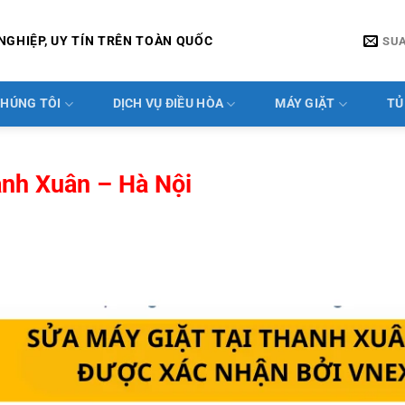
NGHIỆP, UY TÍN TRÊN TOÀN QUỐC
SU
CHÚNG TÔI
DỊCH VỤ ĐIỀU HÒA
MÁY GIẶT
TỦ
anh Xuân – Hà Nội