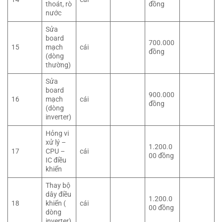
thoát, rò
đồng
nước
Sửa
board
700.000
15
mạch
cái
đồng
(dòng
thường)
Sửa
board
900.000
16
mạch
cái
đồng
(dòng
inverter)
Hỏng vi
xử lý –
1.200.0
17
CPU –
cái
00 đồng
IC điều
khiển
Thay bộ
dây điều
1.200.0
18
khiển (
cái
00 đồng
dòng
inverter)