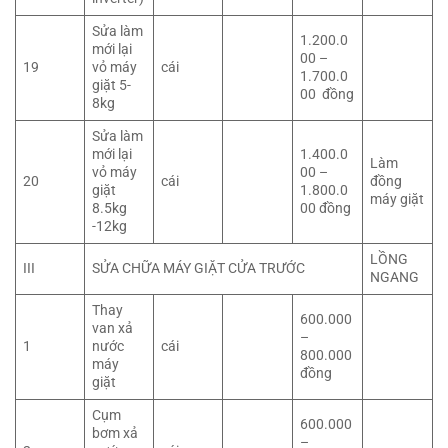
Sửa làm
1.200.0
mới lại
00 –
19
vỏ máy
cái
1.700.0
giặt 5-
00 đồng
8kg
Sửa làm
mới lại
1.400.0
Làm
vỏ máy
00 –
20
cái
đồng
giặt
1.800.0
máy giặt
8.5kg
00 đồng
-12kg
LỒNG
III
SỬA CHỮA MÁY GIẶT CỬA TRƯỚC
NGANG
Thay
600.000
van xả
–
1
nước
cái
800.000
máy
đồng
giặt
Cụm
600.000
bơm xả
–