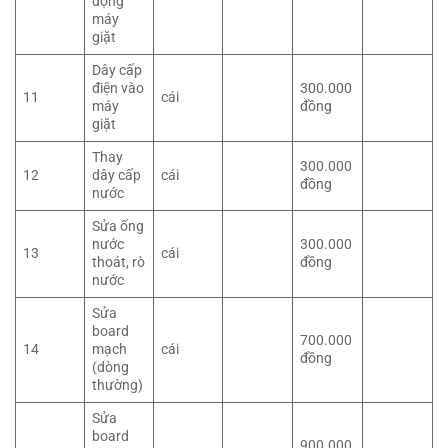
động
máy
giặt
Dây cấp
điện vào
300.000
11
cái
máy
đồng
giặt
Thay
300.000
12
dây cấp
cái
đồng
nước
Sửa ống
nước
300.000
13
cái
thoát, rò
đồng
nước
Sửa
board
700.000
14
mạch
cái
đồng
(dòng
thường)
Sửa
board
900.000