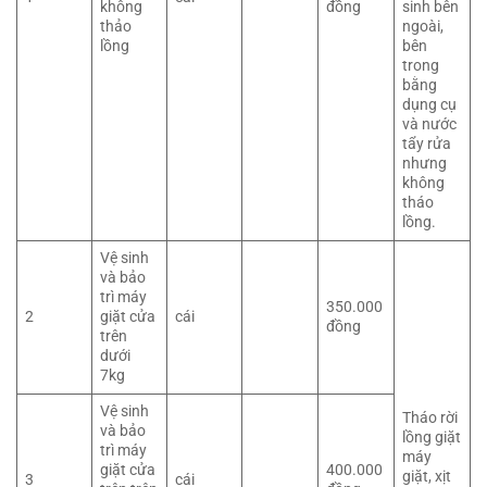
không
đồng
sinh bên
thảo
ngoài,
lồng
bên
trong
bằng
dụng cụ
và nước
tẩy rửa
nhưng
không
tháo
lồng.
Vệ sinh
và bảo
trì máy
350.000
2
giặt cửa
cái
đồng
trên
dưới
7kg
Vệ sinh
Tháo rời
và bảo
lồng giặt
trì máy
máy
giặt cửa
400.000
giặt, xịt
3
cái