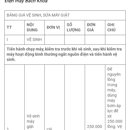
Điện máy Bách Khoa
BẢNG GIÁ VỆ SINH, SỬA MÁY GIẶT
NỘI
SỐ
ĐƠN
GHI
TT
ĐƠN VỊ
DUNG
LƯỢNG
GIÁ
CHÚ
I
VỆ SINH
Tiến hành chạy máy, kiểm tra trước khi vệ sinh, sau khi kiểm tra
máy hoạt động bình thường ngắt nguồn điện và tiến hành vệ
sinh.
Để
nguyên
lồng
trong
máy,
dùng
máy
bơm áp
lực để
Vệ sinh
xịt
máy
250.000
giặt
250.000
lồng. Vệ
1
cái