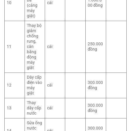
ba
1.000.0
10
cái
(cảng
00 đồng
máy
giặt)
Thay bộ
giảm
chống
rung,
250.000
11
cân
cái
đồng
bằng
động
máy
giặt
Dây cấp
điện vào
300.000
12
cái
máy
đồng
giặt
Thay
300.000
13
dây cấp
cái
đồng
nước
Sửa ống
nước
300.000
14
cái