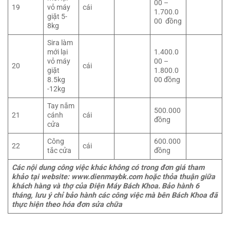
00 –
19
vỏ máy
cái
1.700.0
giặt 5-
00 đồng
8kg
Sira làm
mới lại
1.400.0
vỏ máy
00 –
20
cái
giặt
1.800.0
8.5kg
00 đồng
-12kg
Tay nắm
500.000
21
cánh
cái
đồng
cửa
Công
600.000
22
cái
tắc cửa
đồng
Các nội dung công việc khác không có trong đơn giá tham
khảo tại website: www.dienmaybk.com hoặc thỏa thuận giữa
khách hàng và thợ của Điện Máy Bách Khoa.
Bảo hành 6
tháng, lưu ý chỉ bảo hành các công việc mà bên Bách Khoa đã
thực hiện theo hóa đơn sửa chữa