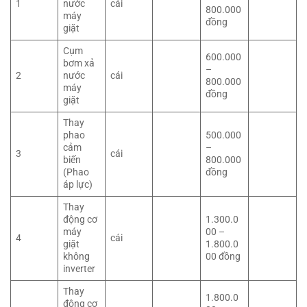
1
nước
cái
800.000
máy
đồng
giặt
Cụm
600.000
bơm xả
–
2
nước
cái
800.000
máy
đồng
giặt
Thay
phao
500.000
cảm
–
3
cái
biến
800.000
(Phao
đồng
áp lực)
Thay
động cơ
1.300.0
máy
00 –
4
cái
giặt
1.800.0
không
00 đồng
inverter
Thay
1.800.0
động cơ