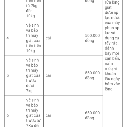
trên trên
đồng
rửa lồng
từ 7kg
giặt
đến
dưới áp
10kg
lực nước
của máy
Vệ sinh
phun áp
và bảo
lực và
trì máy
500.000
4
cái
dụng cụ
giặt cửa
đồng
tẩy rửa,
trên trên
đánh
10kg
bay mọi
cặn bẩn,
Vệ sinh
nấm
và bảo
mốc, vi
trì máy
550.000
khuẩn
5
giặt cửa
cái
đồng
lâu ngày
trước
bám vào
dưới
lồng
7kg
Vệ sinh
và bảo
trì máy
650.000
6
giặt cửa
cái
đồng
trước từ
7Kg đến