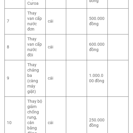
đồng
Curoa
Thay
van cấp
500.000
7
cái
nước
đồng
đơn
Thay
van cấp
600.000
8
cái
nước
đồng
đôi
Thay
chảng
ba
1.000.0
9
cái
(càng
00 đồng
máy
giặt)
Thay bộ
giảm
chống
rung,
250.000
10
cân
cái
đồng
bằng