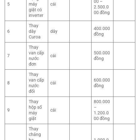
00 –
5
máy
cái
2.500.0
giặt có
00 đồng
inverter
Thay
400.000
6
dây
dây
đồng
Curoa
Thay
van cấp
500.000
7
cái
nước
đồng
đơn
Thay
van cấp
600.000
8
cái
nước
đồng
đối
Thay
800.000
hộp số
–
9
cái
máy
1.200.0
giặt
00 đồng
Thay
chảng