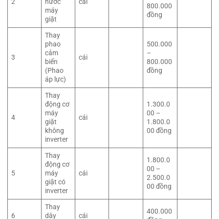
2
nước
cái
800.000
máy
đồng
giặt
Thay
phao
500.000
cảm
–
3
cái
biến
800.000
(Phao
đồng
áp lực)
Thay
động cơ
1.300.0
máy
00 –
4
cái
giặt
1.800.0
không
00 đồng
inverter
Thay
1.800.0
động cơ
00 –
5
máy
cái
2.500.0
giặt có
00 đồng
inverter
Thay
400.000
6
dây
cái