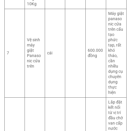
10Kg
Máy giặt
panaso
nic cửa
trên cấu
tạo
Vệ sinh
phức
máy
tạp, rất
giặt
600.000
khó
7
cái
Panaso
đồng
tháo,
nic cửa
cần
trên
nhiều
dụng cụ
chuyên
dụng
thực
hiện
Lắp đặt
kết nối
từ vị trí
đầu chờ
van cấp
nước