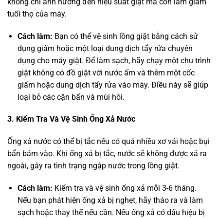
không chỉ ảnh hưởng đến hiệu suất giặt mà còn làm giảm
tuổi thọ của máy.
Cách làm:
Bạn có thể vệ sinh lồng giặt bằng cách sử
dụng giấm hoặc một loại dung dịch tẩy rửa chuyên
dụng cho máy giặt. Để làm sạch, hãy chạy một chu trình
giặt không có đồ giặt với nước ấm và thêm một cốc
giấm hoặc dung dịch tẩy rửa vào máy. Điều này sẽ giúp
loại bỏ các cặn bẩn và mùi hôi.
3. Kiểm Tra Và Vệ Sinh Ống Xả Nước
Ống xả nước có thể bị tắc nếu có quá nhiều xơ vải hoặc bụi
bẩn bám vào. Khi ống xả bị tắc, nước sẽ không được xả ra
ngoài, gây ra tình trạng ngập nước trong lồng giặt.
Cách làm:
Kiểm tra và vệ sinh ống xả mỗi 3-6 tháng.
Nếu bạn phát hiện ống xả bị nghẹt, hãy tháo ra và làm
sạch hoặc thay thế nếu cần. Nếu ống xả có dấu hiệu bị