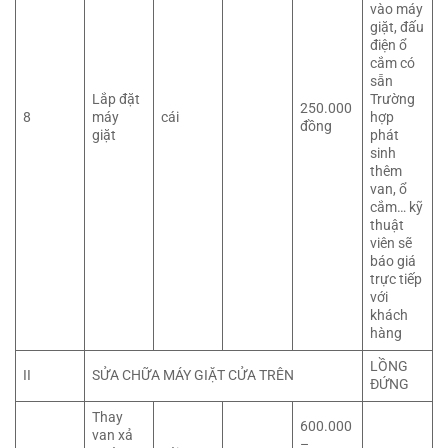
vào máy
giặt, đấu
điện ổ
cắm có
sẵn
Lắp đặt
Trường
250.000
8
máy
cái
hợp
đồng
giặt
phát
sinh
thêm
van, ổ
cắm… kỹ
thuật
viên sẽ
báo giá
trực tiếp
với
khách
hàng
LỒNG
II
SỬA CHỮA MÁY GIẶT CỬA TRÊN
ĐỨNG
Thay
600.000
van xả
–