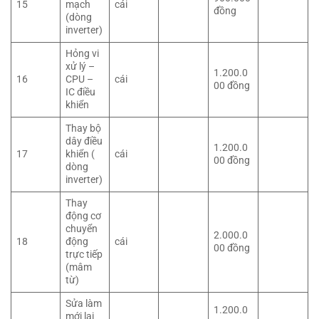
15
mạch
cái
đồng
(dòng
inverter)
Hỏng vi
xử lý –
1.200.0
16
CPU –
cái
00 đồng
IC điều
khiển
Thay bộ
dây điều
1.200.0
17
khiển (
cái
00 đồng
dòng
inverter)
Thay
động cơ
chuyển
2.000.0
18
động
cái
00 đồng
trực tiếp
(mâm
từ)
Sửa làm
1.200.0
mới lại