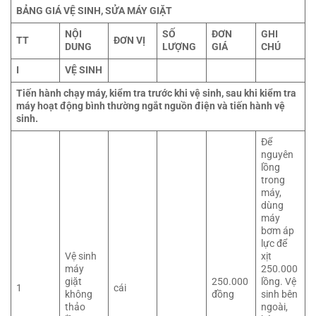
BẢNG GIÁ VỆ SINH, SỬA MÁY GIẶT
NỘI
SỐ
ĐƠN
GHI
TT
ĐƠN VỊ
DUNG
LƯỢNG
GIÁ
CHÚ
I
VỆ SINH
Tiến hành chạy máy, kiểm tra trước khi vệ sinh, sau khi kiểm tra
máy hoạt động bình thường ngắt nguồn điện và tiến hành vệ
sinh.
Để
nguyên
lồng
trong
máy,
dùng
máy
bơm áp
lực để
Vệ sinh
xịt
máy
250.000
giặt
250.000
lồng. Vệ
1
cái
không
đồng
sinh bên
thảo
ngoài,