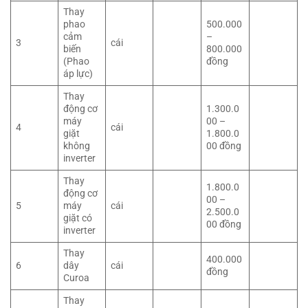
Thay
phao
500.000
cảm
–
3
cái
biến
800.000
(Phao
đồng
áp lực)
Thay
động cơ
1.300.0
máy
00 –
4
cái
giặt
1.800.0
không
00 đồng
inverter
Thay
1.800.0
động cơ
00 –
5
máy
cái
2.500.0
giặt có
00 đồng
inverter
Thay
400.000
6
dây
cái
đồng
Curoa
Thay