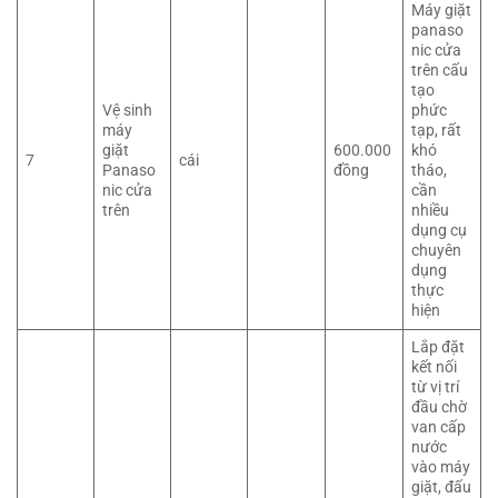
Máy giặt
panaso
nic cửa
trên cấu
tạo
Vệ sinh
phức
máy
tạp, rất
giặt
600.000
khó
7
cái
Panaso
đồng
tháo,
nic cửa
cần
trên
nhiều
dụng cụ
chuyên
dụng
thực
hiện
Lắp đặt
kết nối
từ vị trí
đầu chờ
van cấp
nước
vào máy
giặt, đấu