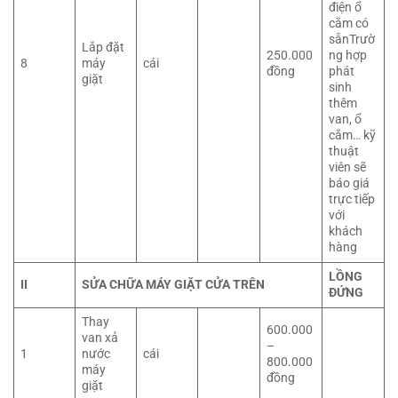
điện ổ
cắm có
sẵnTrườ
Lắp đặt
250.000
ng hợp
8
máy
cái
đồng
phát
giặt
sinh
thêm
van, ổ
cắm… kỹ
thuật
viên sẽ
báo giá
trực tiếp
với
khách
hàng
LỒNG
II
SỬA CHỮA MÁY GIẶT CỬA TRÊN
ĐỨNG
Thay
600.000
van xả
–
1
nước
cái
800.000
máy
đồng
giặt