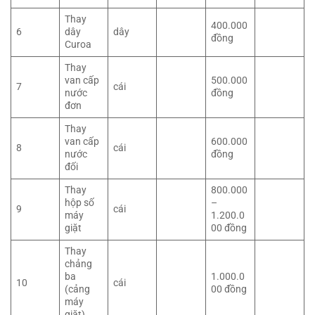
Thay
400.000
6
dây
dây
đồng
Curoa
Thay
van cấp
500.000
7
cái
nước
đồng
đơn
Thay
van cấp
600.000
8
cái
nước
đồng
đối
Thay
800.000
hộp số
–
9
cái
máy
1.200.0
giặt
00 đồng
Thay
chảng
ba
1.000.0
10
cái
(cảng
00 đồng
máy
giặt)