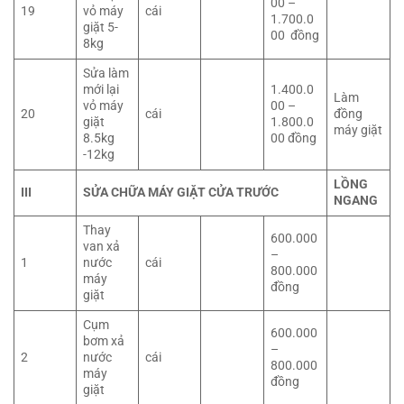
00 –
19
vỏ máy
cái
1.700.0
giặt 5-
00 đồng
8kg
Sửa làm
mới lại
1.400.0
Làm
vỏ máy
00 –
20
cái
đồng
giặt
1.800.0
máy giặt
8.5kg
00 đồng
-12kg
LỒNG
III
SỬA CHỮA MÁY GIẶT CỬA TRƯỚC
NGANG
Thay
600.000
van xả
–
1
nước
cái
800.000
máy
đồng
giặt
Cụm
600.000
bơm xả
–
2
nước
cái
800.000
máy
đồng
giặt