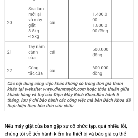
Sira làm
mới lại
1.400.0
vỏ máy
00 –
20
cái
giặt
1.800.0
8.5kg
00 đồng
-12kg
Tay nắm
500.000
21
cánh
cái
đồng
cửa
Công
600.000
22
cái
tắc cửa
đồng
Các nội dung công việc khác không có trong đơn giá tham
khảo tại website: www.dienmaybk.com hoặc thỏa thuận giữa
khách hàng và thợ của Điện Máy Bách Khoa.
Bảo hành 6
tháng, lưu ý chỉ bảo hành các công việc mà bên Bách Khoa đã
thực hiện theo hóa đơn sửa chữa
Nếu máy giặt của bạn gặp sự cố phức tạp, quá nhiều lỗi,
chúng tôi sẽ tiến hành kiểm tra thiết bị và báo giá cụ thể