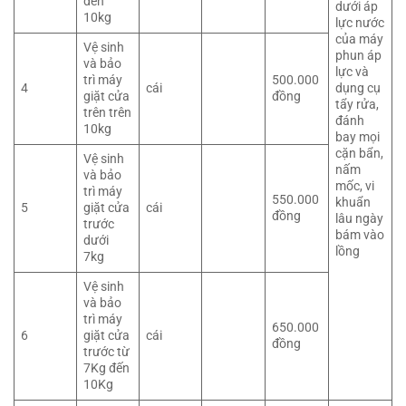
đến
dưới áp
10kg
lực nước
của máy
Vệ sinh
phun áp
và bảo
lực và
trì máy
500.000
4
cái
dụng cụ
giặt cửa
đồng
tẩy rửa,
trên trên
đánh
10kg
bay mọi
cặn bẩn,
Vệ sinh
nấm
và bảo
mốc, vi
trì máy
550.000
khuẩn
5
giặt cửa
cái
đồng
lâu ngày
trước
bám vào
dưới
lồng
7kg
Vệ sinh
và bảo
trì máy
650.000
6
giặt cửa
cái
đồng
trước từ
7Kg đến
10Kg