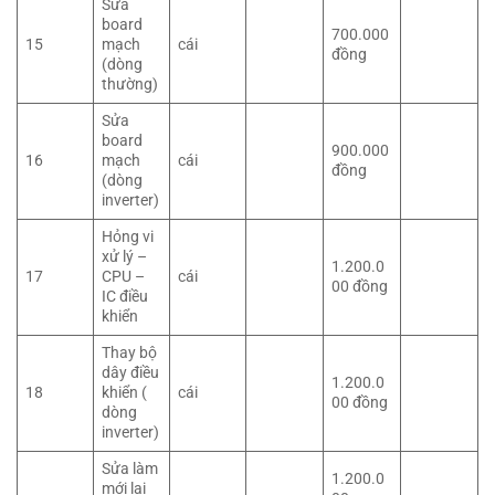
Sửa
board
700.000
15
mạch
cái
đồng
(dòng
thường)
Sửa
board
900.000
16
mạch
cái
đồng
(dòng
inverter)
Hỏng vi
xử lý –
1.200.0
17
CPU –
cái
00 đồng
IC điều
khiển
Thay bộ
dây điều
1.200.0
18
khiển (
cái
00 đồng
dòng
inverter)
Sửa làm
1.200.0
mới lại