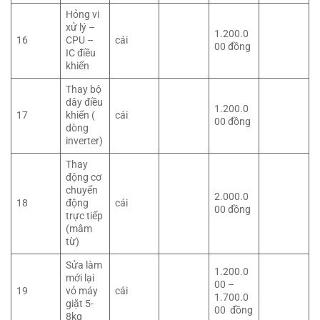
Hỏng vi
xử lý –
1.200.0
16
CPU –
cái
00 đồng
IC điều
khiển
Thay bộ
dây điều
1.200.0
17
khiển (
cái
00 đồng
dòng
inverter)
Thay
động cơ
chuyển
2.000.0
18
động
cái
00 đồng
trực tiếp
(mâm
từ)
Sửa làm
1.200.0
mới lại
00 –
19
vỏ máy
cái
1.700.0
giặt 5-
00 đồng
8kg