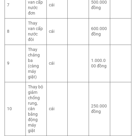
van cấp
500.000
7
cái
nước
đồng
đơn
Thay
van cấp
600.000
8
cái
nước
đồng
đôi
Thay
chảng
ba
1.000.0
9
cái
(càng
00 đồng
máy
giặt)
Thay bộ
giảm
chống
rung,
250.000
10
cân
cái
đồng
bằng
động
máy
giặt