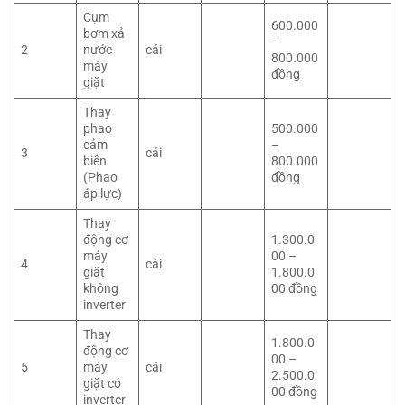
Cụm
600.000
bơm xả
–
2
nước
cái
800.000
máy
đồng
giặt
Thay
phao
500.000
cảm
–
3
cái
biến
800.000
(Phao
đồng
áp lực)
Thay
động cơ
1.300.0
máy
00 –
4
cái
giặt
1.800.0
không
00 đồng
inverter
Thay
1.800.0
động cơ
00 –
5
máy
cái
2.500.0
giặt có
00 đồng
inverter