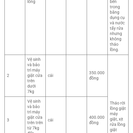
lồng
bên
trong
bằng
dụng cụ
và nước
tẩy rửa
nhưng
không
tháo
lồng.
Vệ sinh
và bảo
trì máy
350.000
2
giặt cửa
cái
đồng
trên
dưới
7kg
Vệ sinh
Tháo rời
và bảo
lồng giặt
trì máy
máy
giặt cửa
400.000
giặt, xịt
3
cái
trên trên
đồng
rửa lồng
từ 7kg
giặt