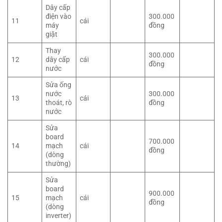
Dây cấp
điện vào
300.000
11
cái
máy
đồng
giặt
Thay
300.000
12
dây cấp
cái
đồng
nước
Sửa ống
nước
300.000
13
cái
thoát, rò
đồng
nước
Sửa
board
700.000
14
mạch
cái
đồng
(dòng
thường)
Sửa
board
900.000
15
mạch
cái
đồng
(dòng
inverter)