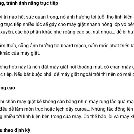
ng, tránh ánh nắng trực tiếp
ị trí nào hết sức quan trọng, nó ảnh hưởng tới tuổi thọ linh kiệ
ng trực tiếp nhiều lúc sẽ gây cho máy giặt nhanh hỏng lớp vỏ 
 xuyên, các bộ phận khác như roăng cao su, nút nhựa… dễ bị hư
ẩm thấp, cũng ảnh hưởng tới board mạch, nấm mốc phát triển là
khác của máy giặt.
rường hợp này là nên đặt máy giặt nơi thoáng mát, có chân máy 
c tiếp. Nếu bắt buộc phải để máy giặt ngoài trời thì nên có mái 
ằng cao
khi chân máy giặt kê không cân bằng như: máy rung lắc quá mạ
g đều dễ làm mòn trục hoặc lệch dây curoa… Những tác động lê
nhiều tới linh kiện bên trong của máy. Có thể báo lỗi và máy 
u theo định kỳ