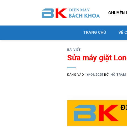
Bỏ
qua
CHUYÊN 
nội
dung
TRANG CHỦ
VỀ 
BÀI VIẾT
Sửa máy giặt Lo
ĐĂNG VÀO
16/04/2025
BỞI
HỒ TRÂM