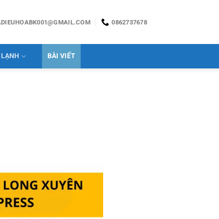
ADIEUHOABK001@GMAIL.COM
0862737678
 LẠNH
BÀI VIẾT