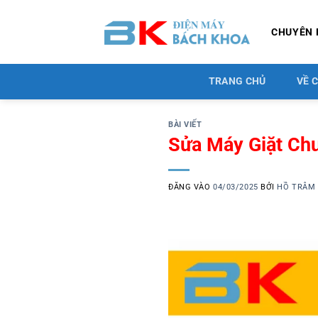
Bỏ
qua
CHUYÊN 
nội
dung
TRANG CHỦ
VỀ 
BÀI VIẾT
Sửa Máy Giặt Ch
ĐĂNG VÀO
04/03/2025
BỞI
HỒ TRÂM