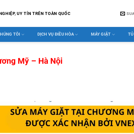
NGHIỆP, UY TÍN TRÊN TOÀN QUỐC
SU
CHÚNG TÔI
DỊCH VỤ ĐIỀU HÒA
MÁY GIẶT
TỦ
ương Mỹ – Hà Nội