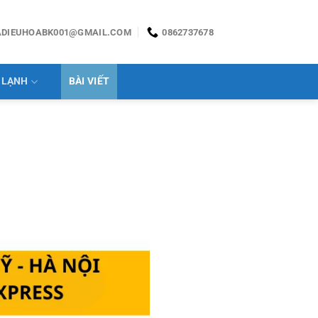
ADIEUHOABK001@GMAIL.COM
0862737678
 LẠNH
BÀI VIẾT