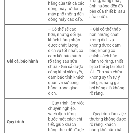
lượng, hàng nhái,
hãng của tất cả các
ảnh hưởng đến độ
dòng máy từ dòng
bền của thiết bị sau
máy phổ thông đến
sửa chữa.
dòng máy cao cấp.
– Có thể sẽ cao
– Giá có thể thấp
hơn, nhưng đổi lại,
hơn nhưng chất
khách hàng nhận
lượng dịch vụ
được chất lượng
không được đảm
dịch vụ tốt nhất, có
bảo, không có
cam kết bảo hành
chính sách bảo
Giá cả, bảo hành
rõ ràng sau sửa
hành rõ ràng, thiết
chữa.- Giá cả được
bị có thể bị tái phát
công khai niêm yết,
lỗi.- Thợ sửa chữa
đảm bảo tính khách
không uy tín tự ý
quan và sự công
hét giá, nâng giá
bằng trong giao
bởi bảng giá không
dịch.
rõ ràng.
– Quy trình làm việc
chuyên nghiệp,
vạch định từng
– Quy trình làm việc
bước một cách chi
thường không được
Quy trình
tiết, giúp khách
rõ ràng, khách
hàng theo dõi được
hàng khó nắm bắt.