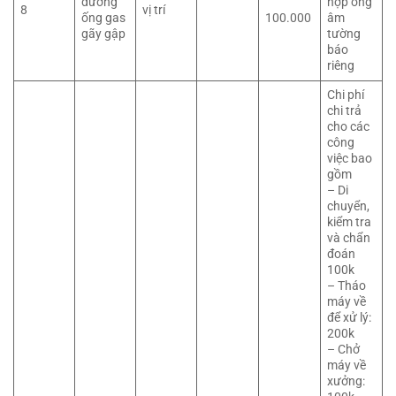
đường
hợp ống
8
vị trí
ống gas
100.000
âm
gãy gập
tường
báo
riêng
Chi phí
chi trả
cho các
công
việc bao
gồm
– Di
chuyển,
kiểm tra
và chẩn
đoán
100k
– Tháo
máy về
để xử lý:
200k
– Chở
máy về
xưởng: