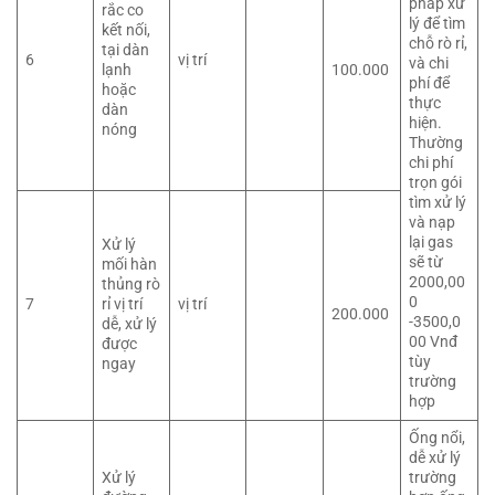
pháp xử
rắc co
lý để tìm
kết nối,
chỗ rò rỉ,
tại dàn
6
vị trí
và chi
lạnh
100.000
phí để
hoặc
thực
dàn
hiện.
nóng
Thường
chi phí
trọn gói
tìm xử lý
và nạp
lại gas
Xử lý
sẽ từ
mối hàn
2000,00
thủng rò
0
7
rỉ vị trí
vị trí
200.000
-3500,0
dễ, xử lý
00 Vnđ
được
tùy
ngay
trường
hợp
Ống nổi,
dễ xử lý
Xử lý
trường