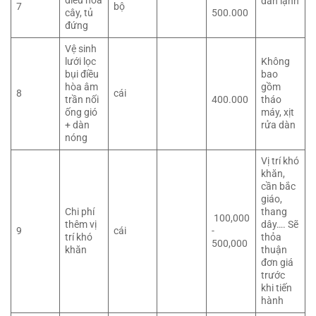
điều hòa
dàn lạnh
7
bộ
cây, tủ
500.000
đứng
Vệ sinh
lưới lọc
Không
bụi điều
bao
hòa âm
gồm
8
cái
trần nối
400.000
tháo
ống gió
máy, xịt
+ dàn
rửa dàn
nóng
Vị trí khó
khăn,
cần bắc
giáo,
Chi phí
thang
100,000
thêm vị
dây…. Sẽ
9
cái
-
trí khó
thỏa
500,000
khăn
thuận
đơn giá
trước
khi tiến
hành