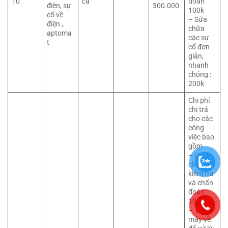
10
ca
đoán
điện, sự
300.000
100k
cố về
– Sửa
điện ,
chữa
aptoma
các sự
t
cố đơn
giản,
nhanh
chóng :
200k
Chi phí
chi trả
cho các
công
việc bao
gồm
– Di
chuyển,
kiểm tra
và chẩn
đoán
100k
– Tháo
máy về