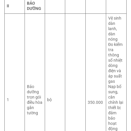
BẢO
II
DƯỠNG
Vệ sinh
dàn
lanh,
dàn
nóng
Đo kiểm
tra
thông
số nhiệt
dòng
điện và
áp suất
gas
Bảo
Nạp bổ
dưỡng
sung,
trọn gói
cân
1
bộ
điều hòa
350.000
chỉnh lại
gắn
thiết bị
tường
đảm
bảo
hoạt
động