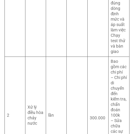
đúng
dòng
định
mức và
áp suất
làm việc
Chạy
test thử
và bàn
giao
Bao
gồm các
chi phí
– Chi phí
di
chuyển
đến
kiểm tra,
chẩn
Xử lý
đoán
điều hòa
2
lần
100k
chảy
300.000
– Sửa
nước
chữa
các sự