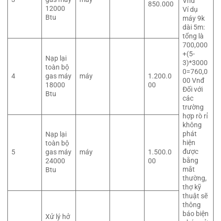
Vnđ
850.000
12000
Ví dụ
Btu
máy 9k
dài 5m:
tổng là
700,000
+(5-
Nạp lại
3)*3000
toàn bộ
0=760,0
4
gas máy
máy
1.200.0
00 Vnđ
18000
00
Đối với
Btu
các
trường
hợp rò rỉ
không
phát
Nạp lại
hiện
toàn bộ
được
5
gas máy
máy
1.500.0
bằng
24000
00
mắt
Btu
thường,
thợ kỹ
thuật sẽ
thông
báo biện
Xử lý hở