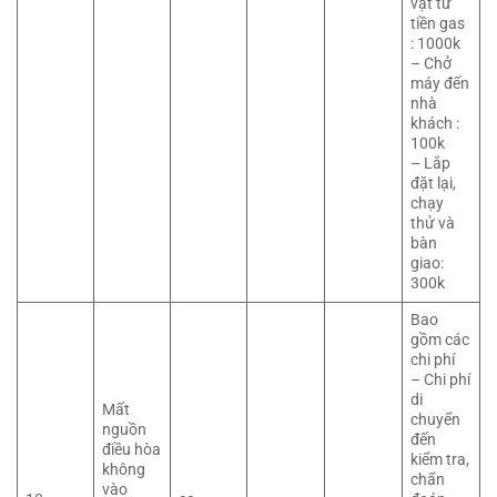
vật tư
tiền gas
: 1000k
– Chở
máy đến
nhà
khách :
100k
– Lắp
đặt lại,
chạy
thử và
bàn
giao:
300k
Bao
gồm các
chi phí
– Chi phí
di
Mất
chuyển
nguồn
đến
điều hòa
kiểm tra,
không
chẩn
vào