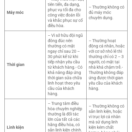
tiên tiến, đa dạng,
– Thường không có
phục vụ tối đa cho
Máy móc
đủ máy móc
công việc đoán lỗi
chuyên dụng.
và khắc phục sự cố
điều hòa.
– Vì sở hữu đội ngũ
đông đúc nên
– Thường hoạt
thường có mặt
động cá nhân, hoặc
ngay chỉ sau 20 –
với cơ sở nhỏ lẻ thì
30 phút kể từ khi
thường chỉ có 2 – 3
tiếp nhận yêu cầu
người, có mặt tại
Thời gian
từ khách hàng.- Có
nhà khá chậm trễ.-
khả năng đáp ứng
Thường không đáp
thời gian sửa chữa
ứng được thời gian
linh hoạt theo yêu
yêu cầu của khách
cầu của khách
hàng.
hàng.
– Trung tâm điều
– Thường không có
hòa chuyên nghiệp
sẵn linh kiện, hoặc
thường là đối tác
vì trục lợi cá nhân
lớn của tất cả các
mà sử dụng linh
hãng điều hòa, có
Linh kiện
kiện kém chất
sẵn linh kiện chính.