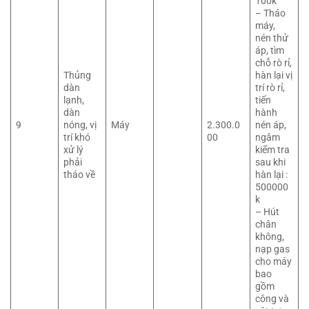
100k
– Tháo
máy,
nén thử
áp, tìm
chỗ rò rỉ,
Thủng
hàn lại vị
dàn
trí rò rỉ,
lạnh,
tiến
dàn
hành
9
nóng, vị
Máy
2.300.0
nén áp,
trí khó
00
ngâm
xử lý
kiểm tra
phải
sau khi
tháo về
hàn lại :
500000
k
– Hút
chân
không,
nạp gas
cho máy
bao
gồm
công và