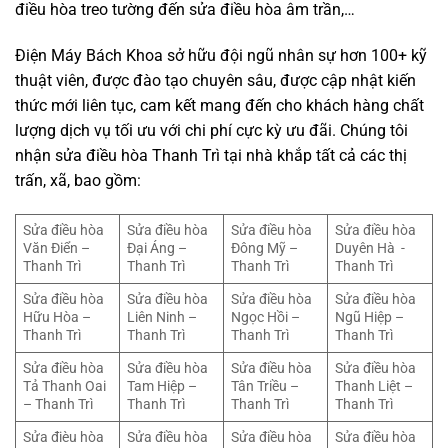
điều hòa treo tường đến sửa điều hòa âm trần,…
Điện Máy Bách Khoa sở hữu đội ngũ nhân sự hơn 100+ kỹ
thuật viên, được đào tạo chuyên sâu, được cập nhật kiến
thức mới liên tục, cam kết mang đến cho khách hàng chất
lượng dịch vụ tối ưu với chi phí cực kỳ ưu đãi. Chúng tôi
nhận sửa điều hòa Thanh Trì tại nhà khắp tất cả các thị
trấn, xã, bao gồm:
Sửa điều hòa
Sửa điều hòa
Sửa điều hòa
Sửa điều hòa
Văn Điển –
Đại Áng –
Đông Mỹ –
Duyên Hà -
Thanh Trì
Thanh Trì
Thanh Trì
Thanh Trì
Sửa điều hòa
Sửa điều hòa
Sửa điều hòa
Sửa điều hòa
Hữu Hòa –
Liên Ninh –
Ngọc Hồi –
Ngũ Hiệp –
Thanh Trì
Thanh Trì
Thanh Trì
Thanh Trì
Sửa điều hòa
Sửa điều hòa
Sửa điều hòa
Sửa điều hòa
Tả Thanh Oai
Tam Hiệp –
Tân Triều –
Thanh Liệt –
– Thanh Trì
Thanh Trì
Thanh Trì
Thanh Trì
Sửa đièu hòa
Sửa điều hòa
Sửa điều hòa
Sửa điều hòa