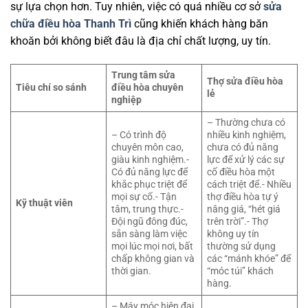
sự lựa chọn hơn. Tuy nhiên, việc có quá nhiều cơ sở
sửa
chữa điều hòa Thanh Trì
cũng khiến khách hàng băn
khoăn bởi không biết đâu là địa chỉ chất lượng, uy tín.
Trung tâm sửa
Thợ sửa điều hòa
Tiêu chí so sánh
điều hòa chuyên
lẻ
nghiệp
– Thường chưa có
– Có trình độ
nhiều kinh nghiệm,
chuyên môn cao,
chưa có đủ năng
giàu kinh nghiệm.-
lực để xử lý các sự
Có đủ năng lực để
cố điều hòa một
khắc phục triệt để
cách triệt để.- Nhiều
mọi sự cố.- Tận
thợ điều hòa tự ý
Kỹ thuật viên
tâm, trung thực.-
nâng giá, “hét giá
Đội ngũ đông đúc,
trên trời”.- Thợ
sẵn sàng làm việc
không uy tín
mọi lúc mọi nơi, bất
thường sử dụng
chấp không gian và
các “mánh khóe” để
thời gian.
“móc túi” khách
hàng.
– Máy móc hiện đại,