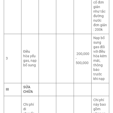
cố đơn
giản
như tắc
đường
nước
đơn giản
: 200k
Nạp bổ
sung
gas đối
Điều
với điều
200,000
hòa yếu
hòa kém
3
-
gas, nạp
mát,
500,000
bổ sung
thông
báo
trước
khi nạp
SỬA
III
CHỮA
Chi phí
Chi phí
này bao
di
gồm