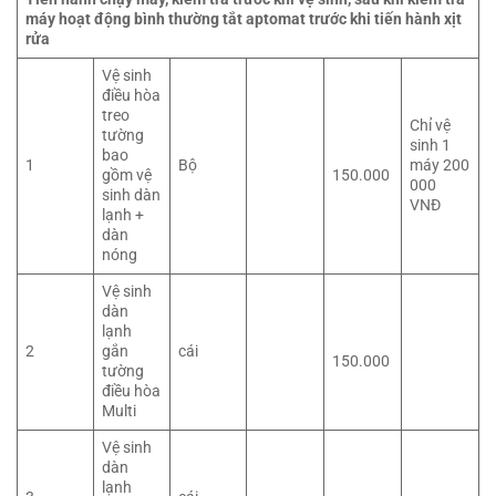
máy hoạt động bình thường tắt aptomat trước khi tiến hành xịt
rửa
Vệ sinh
điều hòa
treo
Chỉ vệ
tường
sinh 1
bao
1
Bộ
máy 200
gồm vệ
150.000
000
sinh dàn
VNĐ
lạnh +
dàn
nóng
Vệ sinh
dàn
lạnh
2
gắn
cái
150.000
tường
điều hòa
Multi
Vệ sinh
dàn
lạnh