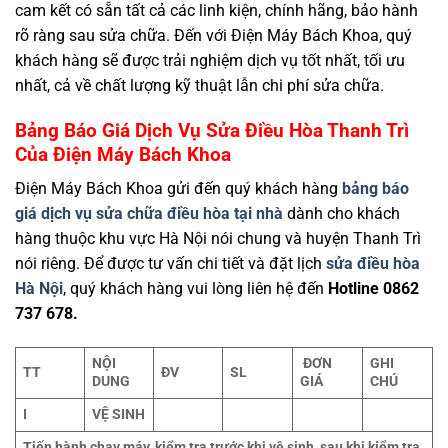
cam kết có sẵn tất cả các linh kiện, chính hãng, bảo hành
rõ ràng sau sửa chữa. Đến với Điện Máy Bách Khoa, quý
khách hàng sẽ được trải nghiệm dịch vụ tốt nhất, tối ưu
nhất, cả về chất lượng kỹ thuật lẫn chi phí sửa chữa.
Bảng Báo Giá Dịch Vụ Sửa Điều Hòa Thanh Trì
Của Điện Máy Bách Khoa
Điện Máy Bách Khoa gửi đến quý khách hàng
bảng báo
giá dịch vụ sửa chữa điều hòa tại nhà
dành cho khách
hàng thuộc khu vực Hà Nội nói chung và huyện Thanh Trì
nói riêng. Để được tư vấn chi tiết và đặt lịch
sửa điều hòa
Hà Nội
, quý khách hàng vui lòng liên hệ đến
Hotline 0862
737 678.
NỘI
ĐƠN
GHI
TT
ĐV
SL
DUNG
GIÁ
CHÚ
I
VỆ SINH
Tiến hành chạy máy, kiểm tra trước khi vệ sinh, sau khi kiểm tra