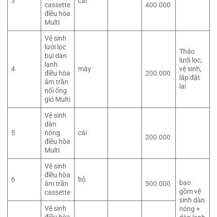
3
cái
cassette
400.000
điều hòa
Multi
Vệ sinh
lưới lọc
Tháo
bụi dàn
lưới lọc,
lạnh
4
máy
vệ sinh,
điều hòa
200.000
lắp đặt
âm trần
lại
nối ống
gió Multi
Vệ sinh
dàn
5
nóng
cái
200.000
điều hòa
Multi
Vệ sinh
điều hòa
6
bộ
bao
âm trần
500.000
gồm vệ
cassette
sinh dàn
Vệ sinh
nóng +