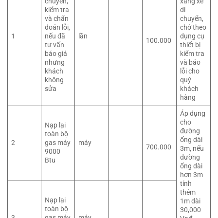
chuyển,
xăng xe
kiểm tra
di
và chẩn
chuyển,
đoán lỗi,
chở theo
1
nếu đã
lần
dụng cụ
100.000
tư vấn
thiết bị
báo giá
kiểm tra
nhưng
và báo
khách
lỗi cho
không
quý
sửa
khách
hàng
Áp dụng
cho
Nạp lại
đường
toàn bộ
ống dài
2
gas máy
máy
700.000
3m, nếu
9000
đường
Btu
ống dài
hơn 3m
tính
thêm
Nạp lại
1m dài
toàn bộ
30,000
3
gas máy
máy