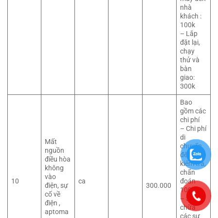
nhà
khách :
100k
– Lắp
đặt lại,
chạy
thử và
bàn
giao:
300k
Bao
gồm các
chi phí
– Chi phí
di
Mất
chuyển
nguồn
đến
điều hòa
kiểm tra,
không
chẩn
vào
10
ca
đoán
điện, sự
300.000
100k
cố về
– Sửa
điện ,
chữa
aptoma
các sự