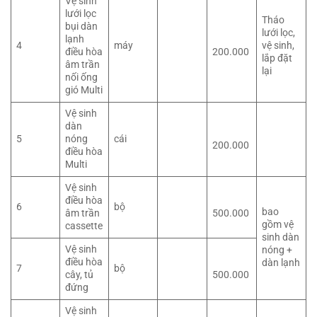
Vệ sinh
lưới lọc
Tháo
bụi dàn
lưới lọc,
lạnh
4
máy
vệ sinh,
điều hòa
200.000
lắp đặt
âm trần
lại
nối ống
gió Multi
Vệ sinh
dàn
5
nóng
cái
200.000
điều hòa
Multi
Vệ sinh
điều hòa
6
bộ
bao
âm trần
500.000
gồm vệ
cassette
sinh dàn
Vệ sinh
nóng +
điều hòa
dàn lạnh
7
bộ
cây, tủ
500.000
đứng
Vệ sinh