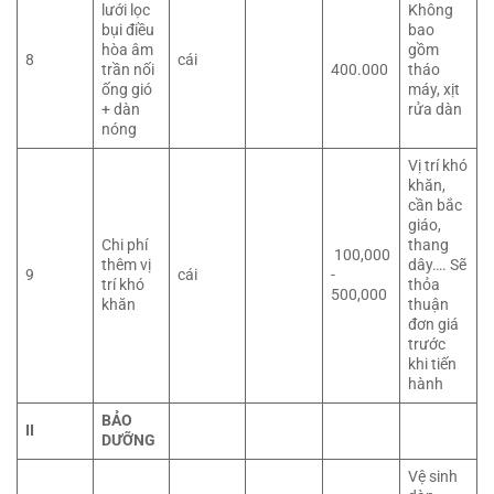
lưới lọc
Không
bụi điều
bao
hòa âm
gồm
8
cái
trần nối
400.000
tháo
ống gió
máy, xịt
+ dàn
rửa dàn
nóng
Vị trí khó
khăn,
cần bắc
giáo,
Chi phí
thang
100,000
thêm vị
dây…. Sẽ
9
cái
-
trí khó
thỏa
500,000
khăn
thuận
đơn giá
trước
khi tiến
hành
BẢO
II
DƯỠNG
Vệ sinh