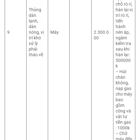
chỗ rò rỉ,
Thủng
hàn lại vị
dàn
trí rò rỉ,
lạnh,
tiến
dàn
hành
9
nóng, vị
Máy
2.300.0
nén áp,
trí khó
00
ngâm
xử lý
kiểm tra
phải
sau khi
tháo về
hàn lại :
500000
k
– Hút
chân
không,
nạp gas
cho máy
bao
gồm
công và
vật tư
tiền gas
: 1000k
– Chở
máy đến