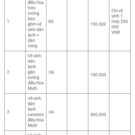
điều hòa
treo
Chỉ vệ
tường
sinh 1
bao
1
Bộ
máy 200
gồm vệ
150.000
000
sinh dàn
VNĐ
lạnh +
dàn
nóng
Vệ sinh
dàn
lạnh
2
gắn
cái
150.000
tường
điều hòa
Multi
Vệ sinh
dàn
lạnh
3
cái
cassette
400.000
điều hòa
Multi