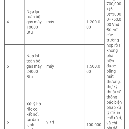
700,000
+(5-
Nạp lại
3)*3000
toàn bộ
0=760,0
4
gas máy
máy
1.200.0
00 Vnđ
18000
00
Đối với
Btu
các
trường
hợp rò rỉ
không
phát
Nạp lại
hiện
toàn bộ
được
5
gas máy
máy
1.500.0
bằng
24000
00
mắt
Btu
thường,
thợ kỹ
thuật sẽ
thông
báo biện
Xử lý hở
pháp xử
rắc co
lý để tìm
kết nối,
chỗ rò rỉ,
tại dàn
6
vị trí
và chi
lạnh
100.000
phí để