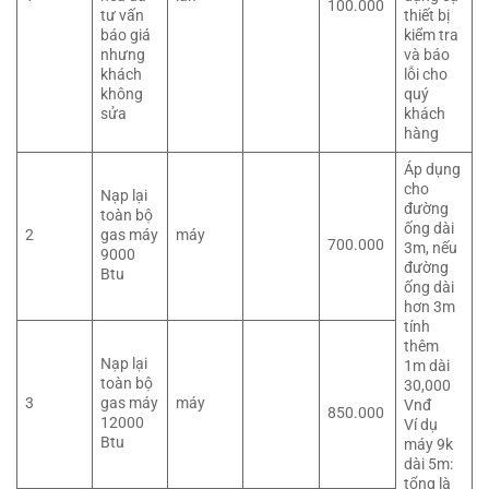
100.000
tư vấn
thiết bị
báo giá
kiểm tra
nhưng
và báo
khách
lỗi cho
không
quý
sửa
khách
hàng
Áp dụng
cho
Nạp lại
đường
toàn bộ
ống dài
2
gas máy
máy
700.000
3m, nếu
9000
đường
Btu
ống dài
hơn 3m
tính
thêm
Nạp lại
1m dài
toàn bộ
30,000
3
gas máy
máy
Vnđ
850.000
12000
Ví dụ
Btu
máy 9k
dài 5m:
tổng là