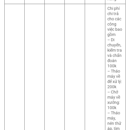
Chi phí
chi trả
cho các
công
việc bao
gồm
– Di
chuyển,
kiểm tra
và chẩn
đoán
100k
– Tháo
máy về
để xử lý:
200k
– Chở
máy về
xưởng:
100k
– Tháo
máy,
nén thử
áp, tìm