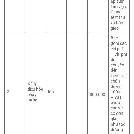
áp suất
làm việc
Chạy
test thử
và bàn
giao
Bao
gồm các
chi phí
– Chi phí
di
chuyển
đến
kiểm tra,
chẩn
Xử lý
đoán
điều hòa
2
lần
100k
chảy
300.000
– Sửa
nước
chữa
các sự
cố đơn
giản
như tắc
đường