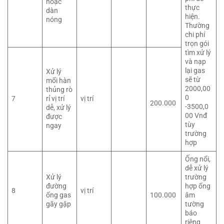
hoặc
thực
dàn
hiện.
nóng
Thường
chi phí
trọn gói
tìm xử lý
và nạp
lại gas
Xử lý
sẽ từ
mối hàn
2000,00
thủng rò
0
7
rỉ vị trí
vị trí
200.000
-3500,0
dễ, xử lý
00 Vnđ
được
tùy
ngay
trường
hợp
Ống nổi,
dễ xử lý
Xử lý
trường
đường
hợp ống
8
vị trí
ống gas
100.000
âm
gãy gập
tường
báo
riêng