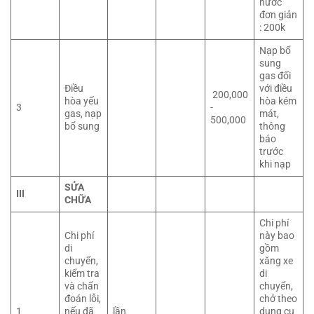
nước
đơn giản
: 200k
Nạp bổ
sung
gas đối
Điều
với điều
200,000
hòa yếu
hòa kém
3
-
gas, nạp
mát,
500,000
bổ sung
thông
báo
trước
khi nạp
SỬA
III
CHỮA
Chi phí
Chi phí
này bao
di
gồm
chuyển,
xăng xe
kiểm tra
di
và chẩn
chuyển,
đoán lỗi,
chở theo
1
nếu đã
lần
dụng cụ