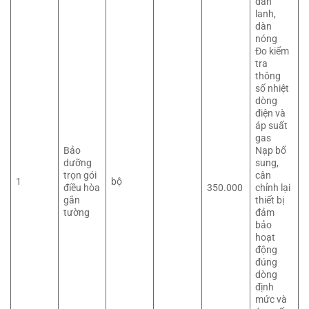
dàn
lanh,
dàn
nóng
Đo kiểm
tra
thông
số nhiệt
dòng
điện và
áp suất
gas
Bảo
Nạp bổ
dưỡng
sung,
trọn gói
cân
1
bộ
điều hòa
350.000
chỉnh lại
gắn
thiết bị
tường
đảm
bảo
hoạt
động
đúng
dòng
định
mức và