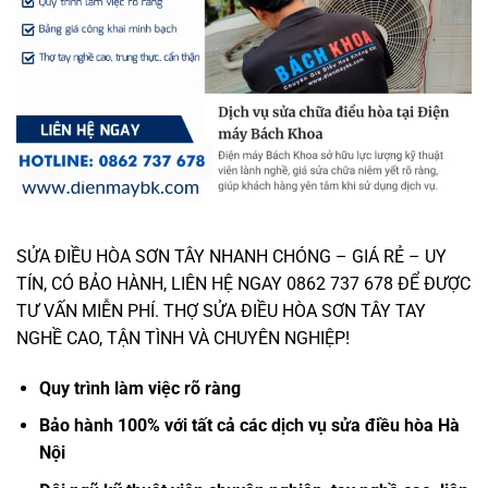
SỬA ĐIỀU HÒA SƠN TÂY NHANH CHÓNG – GIÁ RẺ – UY
TÍN, CÓ BẢO HÀNH, LIÊN HỆ NGAY 0862 737 678 ĐỂ ĐƯỢC
TƯ VẤN MIỄN PHÍ. THỢ SỬA ĐIỀU HÒA SƠN TÂY TAY
NGHỀ CAO, TẬN TÌNH VÀ CHUYÊN NGHIỆP!
Quy trình làm việc rõ ràng
Bảo hành 100% với tất cả các dịch vụ sửa điều hòa Hà
Nội