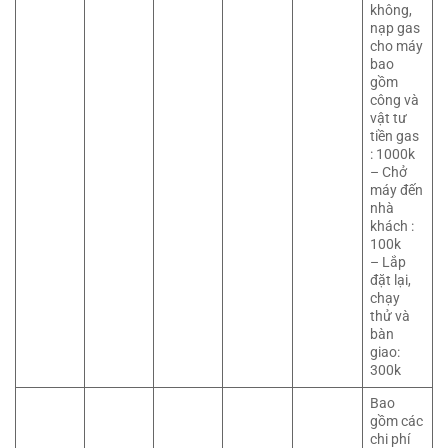
không,
nạp gas
cho máy
bao
gồm
công và
vật tư
tiền gas
: 1000k
– Chở
máy đến
nhà
khách :
100k
– Lắp
đặt lại,
chạy
thử và
bàn
giao:
300k
Bao
gồm các
chi phí