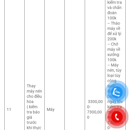
kiểm tra
và chẩn
đoán
100k
– Tháo
máy về
để xử lý:
200k
– Chở
máy về
xưởng:
100k
– Máy
nén, tùy
loại tùy
công
Thay
suất
máy nén
được
cho điều
báo giá
hòa
3300,00
ngay khi
( kiểm
0-
kiểm tra
11
Máy
tra báo
7300,00
model
giá
0
máy:
trước
1,500,00
khi thực
0-