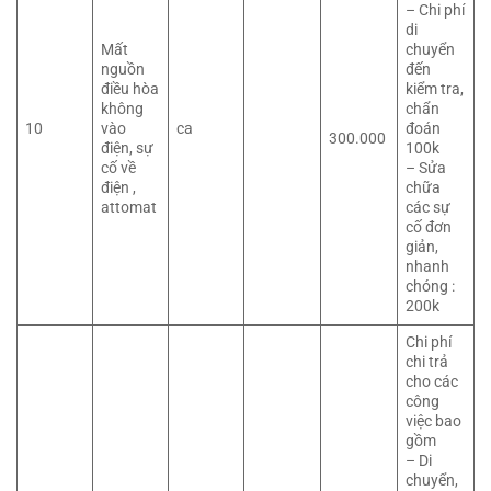
– Chi phí
di
Mất
chuyển
nguồn
đến
điều hòa
kiểm tra,
không
chẩn
10
vào
ca
đoán
300.000
điện, sự
100k
cố về
– Sửa
điện ,
chữa
attomat
các sự
cố đơn
giản,
nhanh
chóng :
200k
Chi phí
chi trả
cho các
công
việc bao
gồm
– Di
chuyển,