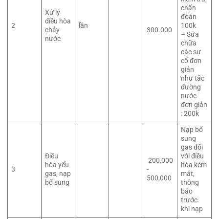
chẩn
Xử lý
đoán
điều hòa
2
lần
100k
chảy
300.000
– Sửa
nước
chữa
các sự
cố đơn
giản
như tắc
đường
nước
đơn giản
: 200k
Nạp bổ
sung
gas đối
Điều
với điều
200,000
hòa yếu
hòa kém
3
-
gas, nạp
mát,
500,000
bổ sung
thông
báo
trước
khi nạp