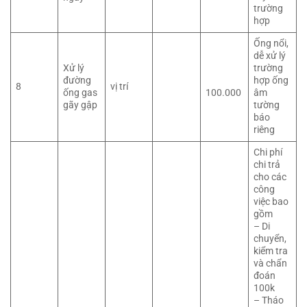
trường
hợp
Ống nổi,
dễ xử lý
Xử lý
trường
đường
hợp ống
8
vị trí
ống gas
100.000
âm
gãy gập
tường
báo
riêng
Chi phí
chi trả
cho các
công
việc bao
gồm
– Di
chuyển,
kiểm tra
và chẩn
đoán
100k
– Tháo