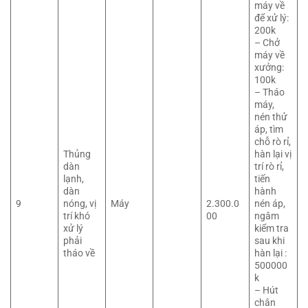
máy về
để xử lý:
200k
– Chở
máy về
xưởng:
100k
– Tháo
máy,
nén thử
áp, tìm
chỗ rò rỉ,
Thủng
hàn lại vị
dàn
trí rò rỉ,
lạnh,
tiến
dàn
hành
9
nóng, vị
Máy
2.300.0
nén áp,
trí khó
00
ngâm
xử lý
kiểm tra
phải
sau khi
tháo về
hàn lại :
500000
k
– Hút
chân