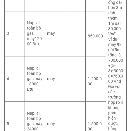
ống dài
hơn 3m
tính
thêm
Nạp lại
1m dài
toàn bộ
30,000
3
gas
máy
Vnđ
850.000
máy120
Ví dụ
00 Btu
máy 9k
dài 5m:
tổng là
700,000
+(5-
Nạp lại
3)*3000
toàn bộ
0=760,0
4
gas máy
máy
1.200.0
00 Vnđ
18000
00
Đối với
Btu
các
trường
hợp rò rỉ
không
phát
Nạp lại
hiện
toàn bộ
được
5
gas máy
máy
1.500.0
bằng
24000
00