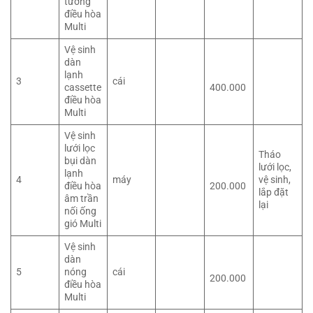
tường
điều hòa
Multi
Vệ sinh
dàn
lạnh
3
cái
cassette
400.000
điều hòa
Multi
Vệ sinh
lưới lọc
Tháo
bụi dàn
lưới lọc,
lạnh
4
máy
vệ sinh,
điều hòa
200.000
lắp đặt
âm trần
lại
nối ống
gió Multi
Vệ sinh
dàn
5
nóng
cái
200.000
điều hòa
Multi