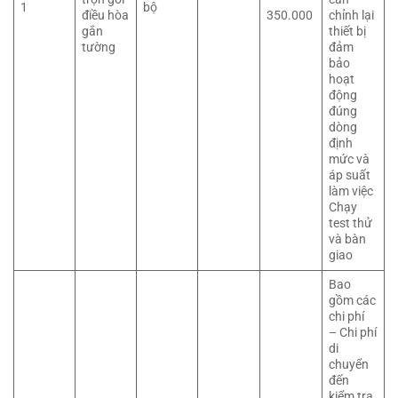
1
bộ
điều hòa
350.000
chỉnh lại
gắn
thiết bị
tường
đảm
bảo
hoạt
động
đúng
dòng
định
mức và
áp suất
làm việc
Chạy
test thử
và bàn
giao
Bao
gồm các
chi phí
– Chi phí
di
chuyển
đến
kiểm tra,