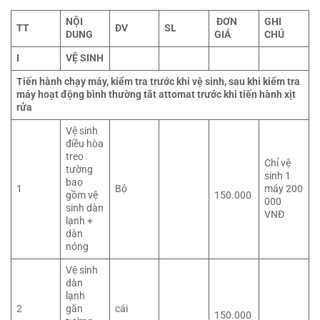
NỘI
ĐƠN
GHI
TT
ĐV
SL
DUNG
GIÁ
CHÚ
I
VỆ SINH
Tiến hành chạy máy, kiểm tra trước khi vệ sinh, sau khi kiểm tra
máy hoạt động bình thường tắt attomat trước khi tiến hành xịt
rửa
Vệ sinh
điều hòa
treo
Chỉ vệ
tường
sinh 1
bao
1
Bộ
máy 200
gồm vệ
150.000
000
sinh dàn
VNĐ
lạnh +
dàn
nóng
Vệ sinh
dàn
lạnh
2
gắn
cái
150.000