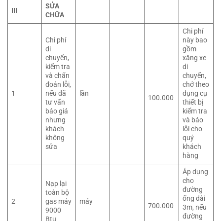
SỬA
III
CHỮA
Chi phí
Chi phí
này bao
di
gồm
chuyển,
xăng xe
kiểm tra
di
và chẩn
chuyển,
đoán lỗi,
chở theo
1
nếu đã
lần
dụng cụ
100.000
tư vấn
thiết bị
báo giá
kiểm tra
nhưng
và báo
khách
lỗi cho
không
quý
sửa
khách
hàng
Áp dụng
cho
Nạp lại
đường
toàn bộ
ống dài
2
gas máy
máy
700.000
3m, nếu
9000
đường
Btu