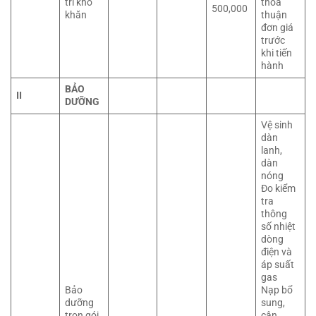
trí khó
thỏa
500,000
khăn
thuận
đơn giá
trước
khi tiến
hành
BẢO
II
DƯỠNG
Vệ sinh
dàn
lanh,
dàn
nóng
Đo kiểm
tra
thông
số nhiệt
dòng
điện và
áp suất
gas
Bảo
Nạp bổ
dưỡng
sung,
trọn gói
cân