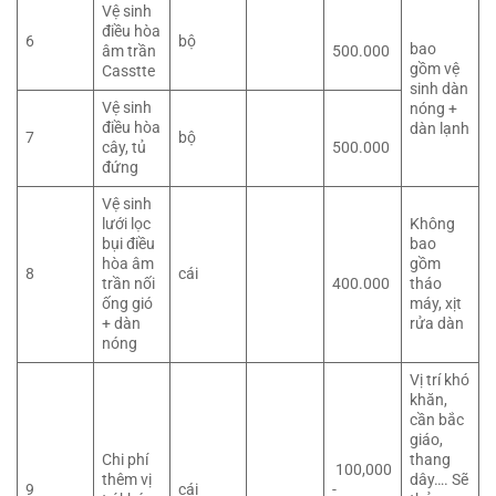
Vệ sinh
điều hòa
6
bộ
bao
âm trần
500.000
gồm vệ
Casstte
sinh dàn
Vệ sinh
nóng +
điều hòa
dàn lạnh
7
bộ
cây, tủ
500.000
đứng
Vệ sinh
lưới lọc
Không
bụi điều
bao
hòa âm
gồm
8
cái
trần nối
400.000
tháo
ống gió
máy, xịt
+ dàn
rửa dàn
nóng
Vị trí khó
khăn,
cần bắc
giáo,
Chi phí
thang
100,000
thêm vị
dây…. Sẽ
9
cái
-