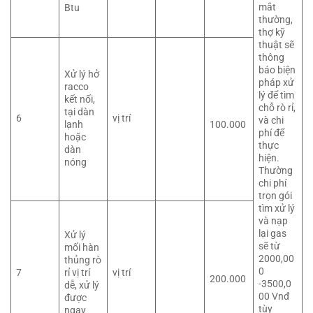
mắt
Btu
thường,
thợ kỹ
thuật sẽ
thông
báo biện
Xử lý hở
pháp xử
racco
lý để tìm
kết nối,
chỗ rò rỉ,
tại dàn
6
vị trí
và chi
lạnh
100.000
phí để
hoặc
thực
dàn
hiện.
nóng
Thường
chi phí
trọn gói
tìm xử lý
và nạp
lại gas
Xử lý
sẽ từ
mối hàn
2000,00
thủng rò
0
7
rỉ vị trí
vị trí
200.000
-3500,0
dễ, xử lý
00 Vnđ
được
tùy
ngay