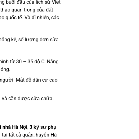
ng buổi đầu của lịch sử Việt
ể thao quan trọng của đất
o quốc tế. Và dĩ nhiên, các
thống kê, số lượng đơn sửa
 bình từ 30 – 35 độ C. Nắng
hỏng.
u người. Mật độ dân cư cao
g và cần được sửa chữa.
i nhà Hà Nội
,
3 kỹ sư phụ
tại tất cả quận, huyện Hà