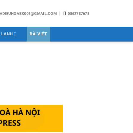
ADIEUHOABK001@GMAIL.COM
0862737678
 LẠNH
BÀI VIẾT