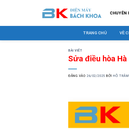
Bỏ
qua
CHUYÊN 
nội
dung
TRANG CHỦ
VỀ C
BÀI VIẾT
Sửa điều hòa Hà
ĐĂNG VÀO
26/02/2025
BỞI
HỒ TRÂM