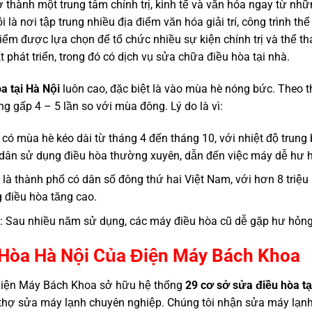
 thành một trung tâm chính trị, kinh tế và văn hóa ngay từ nhữ
i là nơi tập trung nhiều địa điểm văn hóa giải trí, công trình th
iểm được lựa chọn để tổ chức nhiều sự kiện chính trị và thể tha
ất phát triển, trong đó có dịch vụ sửa chữa điều hòa tại nhà.
a tại Hà Nội
luôn cao, đặc biệt là vào mùa hè nóng bức. Theo 
 gấp 4 – 5 lần so với mùa đông. Lý do là vì:
 có mùa hè kéo dài từ tháng 4 đến tháng 10, với nhiệt độ trung
 dân sử dụng điều hòa thường xuyên, dẫn đến việc máy dễ hư 
 là thành phố có dân số đông thứ hai Việt Nam, với hơn 8 triệ
 điều hòa tăng cao.
g: Sau nhiều năm sử dụng, các máy điều hòa cũ dễ gặp hư hỏn
 Hòa Hà Nội Của Điện Máy Bách Khoa
, Điện Máy Bách Khoa sở hữu hệ thống
29 cơ sở sửa điều hòa tạ
 thợ sửa máy lạnh chuyên nghiệp. Chúng tôi nhận sửa máy lạnh 