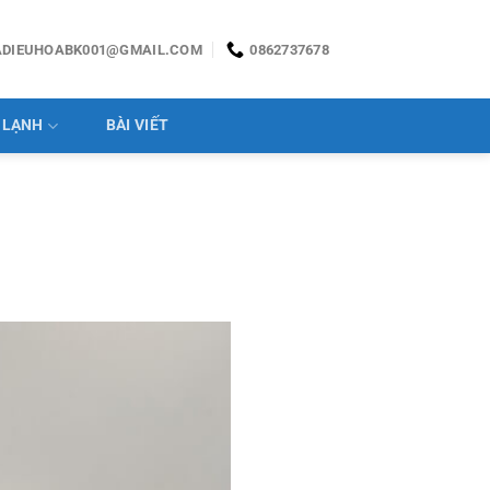
ADIEUHOABK001@GMAIL.COM
0862737678
 LẠNH
BÀI VIẾT