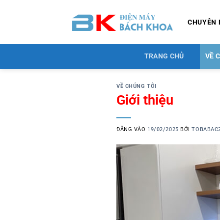
Bỏ
qua
CHUYÊN 
nội
dung
TRANG CHỦ
VỀ 
VỀ CHÚNG TÔI
Giới thiệu
ĐĂNG VÀO
19/02/2025
BỞI
TOBABAC