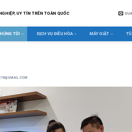
NGHIỆP, UY TÍN TRÊN TOÀN QUỐC
SU
CHÚNG TÔI
DỊCH VỤ ĐIỀU HÒA
MÁY GIẶT
TỦ
278@GMAIL.COM