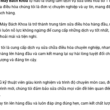
n Máy Bách Khoa
tự hào là trung tâm dịch vụ sửa điều hòa số 1 
a điều hòa chúng tôi là đơn vị chuyên nghiệp và uy tín, mang đ
ách hàng.
áy Bách Khoa là trở thành trung tâm sửa điều hòa hàng đầu, 
i luôn nỗ lực không ngừng để cung cấp những dịch vụ tốt nhất
hoải mái và tiện nghi.
ôi là cung cấp dịch vụ sửa chữa điều hòa chuyên nghiệp, nha
h hàng lên hàng đầu và cam kết mang lại sự hài lòng tuyệt đối 
ượng và đáng tin cậy.
ũ kỹ thuật viên giàu kinh nghiệm và trình độ chuyên môn cao, đư
trình mới, chúng tôi đảm bảo sửa chữa mọi vấn đề liên quan đ
.
uy tín lên hàng đầu và luôn đáp ứng đúng hẹn, cam kết chất lư